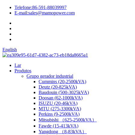
Telefone:
86-591-88039997
E-mail:
sales@mamopower.com
English
Lar
Produtos
Grupo gerador industrial
Cummins (20-2500kVA)
Deutz (20-825kVA)
Baudouin (500-3025kVA)
Doosan (62-1000kVA)
ISUZU (20-46kVA)
MTU (275-3300kVA)
Perkins (9-2500kVA)
Mitsubishi （625-2500kVA）
Fawde (15-413kVA)
Yangdong （8-83kVA）