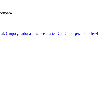
 conosco.
hai
,
Grupo gerador a diesel de alta tensão
,
Grupo gerador a diesel