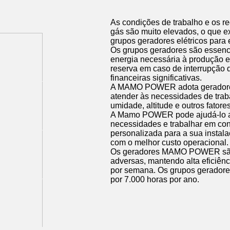
As condições de trabalho e os re
gás são muito elevados, o que e
grupos geradores elétricos par
Os grupos geradores são essenci
energia necessária à produção 
reserva em caso de interrupção 
financeiras significativas.
A MAMO POWER adota geradores 
atender às necessidades de tra
umidade, altitude e outros fatores
A Mamo POWER pode ajudá-lo a i
necessidades e trabalhar em co
personalizada para a sua instala
com o melhor custo operacional.
Os geradores MAMO POWER são p
adversas, mantendo alta eficiênc
por semana. Os grupos gerado
por 7.000 horas por ano.