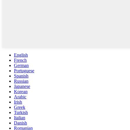
English
French
German
Portuguese
Spanish
Russian
Japanese
Korean
Arabic
Irish
Greek
Turkish
Italian
Danish
Romanian