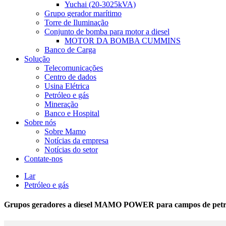
Yuchai (20-3025kVA)
Grupo gerador marítimo
Torre de Iluminação
Conjunto de bomba para motor a diesel
MOTOR DA BOMBA CUMMINS
Banco de Carga
Solução
Telecomunicações
Centro de dados
Usina Elétrica
Petróleo e gás
Mineração
Banco e Hospital
Sobre nós
Sobre Mamo
Notícias da empresa
Notícias do setor
Contate-nos
Lar
Petróleo e gás
Grupos geradores a diesel MAMO POWER para campos de petró